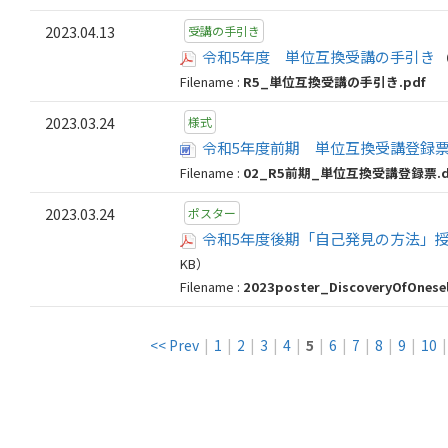
2023.04.13
受講の手引き
令和5年度 単位互換受講の手引き
（
Filename :
R5_単位互換受講の手引き.pdf
2023.03.24
様式
令和5年度前期 単位互換受講登録
Filename :
02_R5前期_単位互換受講登録票.d
2023.03.24
ポスター
令和5年度後期「自己発見の方法」
KB）
Filename :
2023poster_DiscoveryOfOnesel
<< Prev
|
1
|
2
|
3
|
4
|
5
|
6
|
7
|
8
|
9
|
10
|